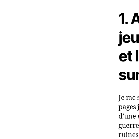
1. 
je
et 
su
Je me 
pages 
d’une 
guerre
ruines