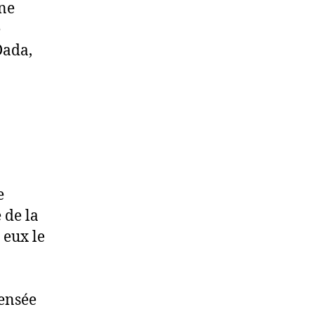
ne
e
Dada,
e
 de la
 eux le
pensée