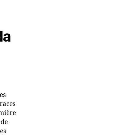
da
es
traces
emière
 de
es