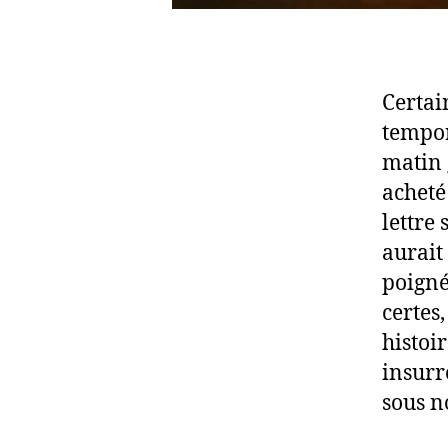
Certai
tempor
matin 
acheté
lettre 
aurait
poignée
certes,
histoir
insurr
sous n