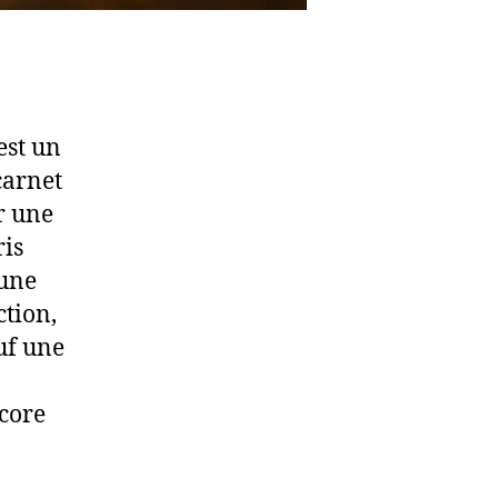
est un
carnet
r une
ris
’une
ction,
auf une
ncore