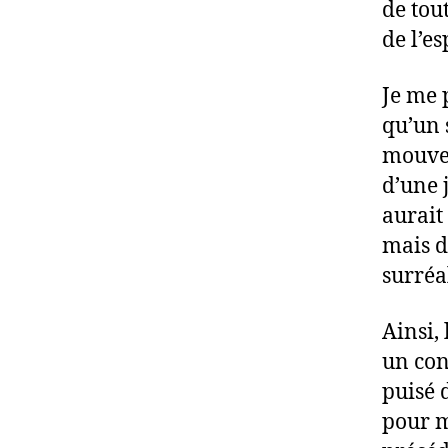
de tou
de l’es
Je me p
qu’un 
mouvem
d’une 
aurait
mais d
surréal
Ainsi,
un cont
puisé 
pour m