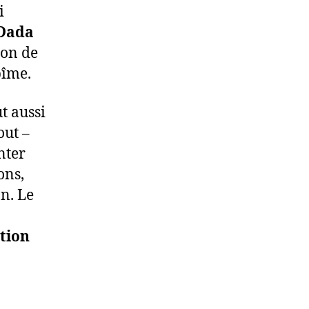
i
Dada
çon de
bîme.
t aussi
out –
nter
ons,
on. Le
tion