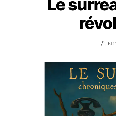
Le surré
révo
Par
Auteu
de
l’articl