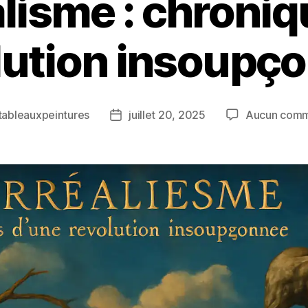
alisme : chroniq
lution insoupç
tableauxpeintures
juillet 20, 2025
Aucun comm
r
Date
de
e
l’article