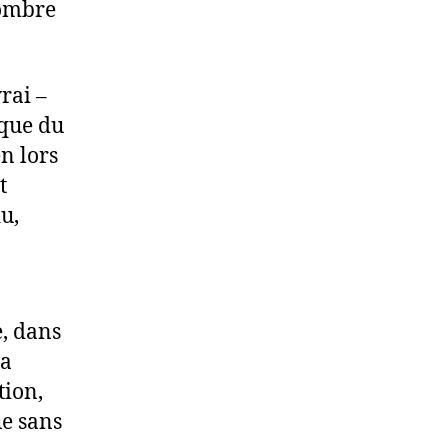
’ombre
vrai –
ique du
n lors
t
u,
e, dans
 a
tion,
ue sans