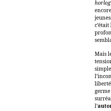
horloge
encore 
jeunes
c’étai
profon
sembla
Mais l
tension
simple
l’incon
libert
germe 
surréa
l’
auto