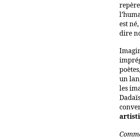
repère
l’huma
est né
dire n
Imagin
imprég
poètes
un lan
les im
Dadaïsm
conven
artist
Comme 