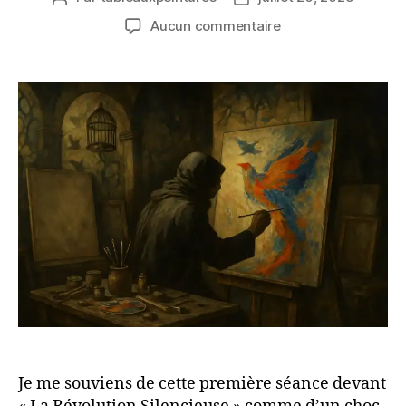
de
de
sur
Aucun commentaire
l’article
l’article
Silence,
Toile
et
Résistance
:
L’épopée
inattendue
de
la
Révolution
Silencieuse
Je me souviens de cette première séance devant