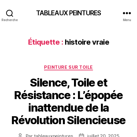
TABLEAUX PEINTURES
Recherche
Menu
Étiquette :
histoire vraie
Catégories
PEINTURE SUR TOILE
Silence, Toile et
Résistance : L’épopée
inattendue de la
Révolution Silencieuse
Par
tableauxpeintures
juillet 20, 2025
Auteur
Date