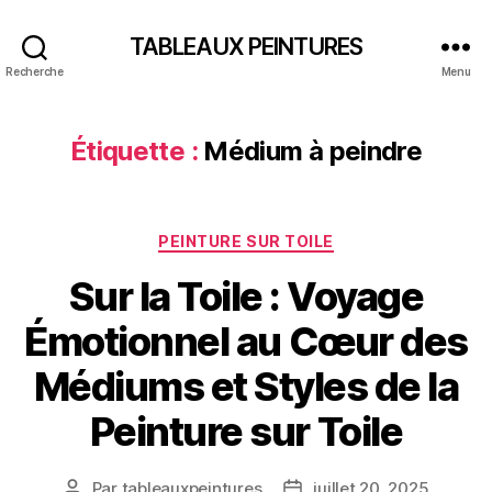
TABLEAUX PEINTURES
Recherche
Menu
Étiquette :
Médium à peindre
Catégories
PEINTURE SUR TOILE
Sur la Toile : Voyage
Émotionnel au Cœur des
Médiums et Styles de la
Peinture sur Toile
Par
tableauxpeintures
juillet 20, 2025
Auteur
Date