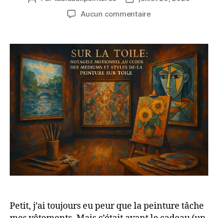
de
de
sur
Aucun commentaire
l’article
l’article
Sur
la
Toile
:
Voyage
Émotionnel
au
Cœur
des
Médiums
et
Styles
de
la
Peinture
sur
Toile
Petit, j’ai toujours eu peur que la peinture tâche