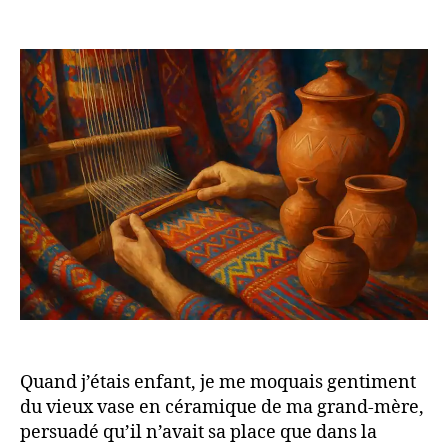
l’article
l’article
Tissages
et
Terre
Cuite
:
Quand
Tradition
Rêve
l’Avant-
Garde
Quand j’étais enfant, je me moquais gentiment
du vieux vase en céramique de ma grand-mère,
persuadé qu’il n’avait sa place que dans la