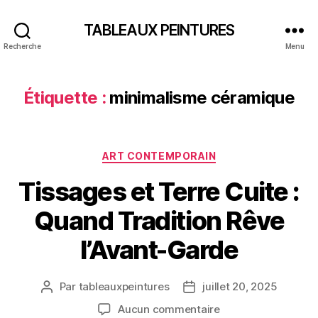
TABLEAUX PEINTURES
Recherche
Menu
Étiquette :
minimalisme céramique
Catégories
ART CONTEMPORAIN
Tissages et Terre Cuite :
Quand Tradition Rêve
l’Avant-Garde
Par
tableauxpeintures
juillet 20, 2025
Auteur
Date
de
de
sur
Aucun commentaire