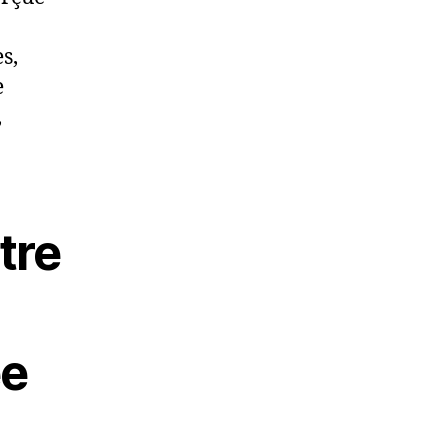
s,
e
,
tre
ée