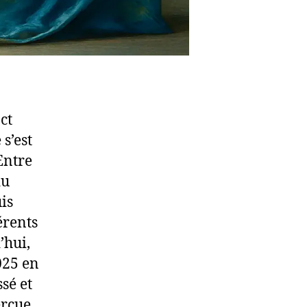
ct
s’est
Entre
du
is
érents
’hui,
025 en
sé et
erçue