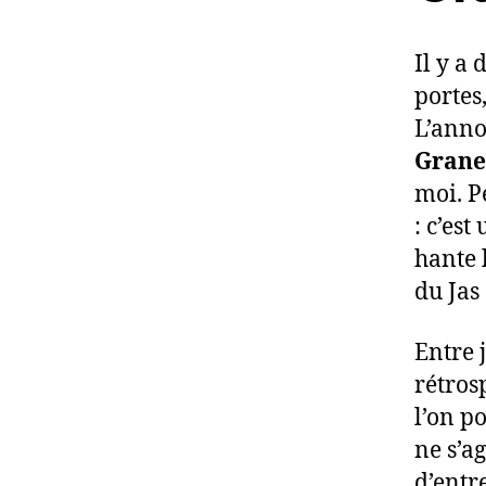
Il y a
portes,
L’ann
Grane
moi. P
: c’es
hante l
du Jas
Entre 
rétros
l’on p
ne s’a
d’entre