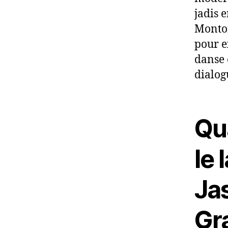
jadis 
Monton
pour e
danse 
dialog
Qu
le 
Ja
Gr