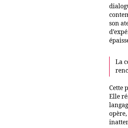
dialogu
conte
son at
d’expé
épaiss
La c
renc
Cette 
Elle ré
langag
opère,
inatte