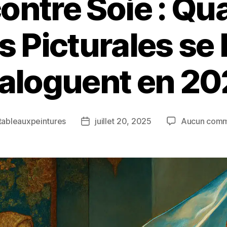
contre Soie : Qu
s Picturales se 
aloguent en 2
tableauxpeintures
juillet 20, 2025
Aucun comm
r
Date
de
e
l’article