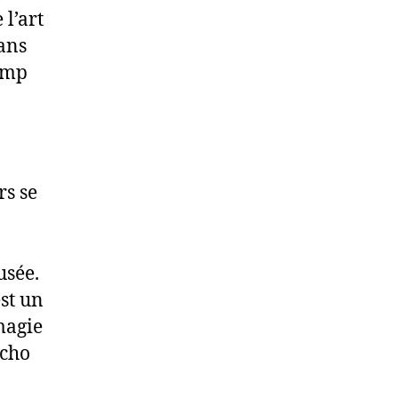
 l’art
ans
hamp
rs se
usée.
est un
 magie
écho