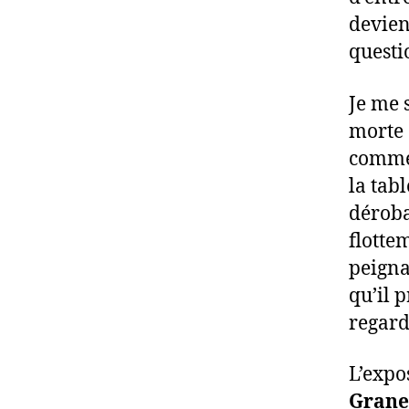
devien
questi
Je me 
morte 
comme 
la tabl
dérobai
flotte
peignai
qu’il 
regard
L’expo
Grane