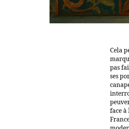
Cela p
marqua
pas fa
ses po
canapé
interr
peuven
face à
France
modern