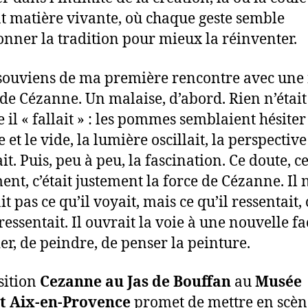
t matière vivante, où chaque geste semble
onner la tradition pour mieux la réinventer.
souviens de ma première rencontre avec une
de Cézanne. Un malaise, d’abord. Rien n’était
il « fallait » : les pommes semblaient hésiter
e et le vide, la lumière oscillait, la perspective
t. Puis, peu à peu, la fascination. Ce doute, c
ment, c’était justement la force de Cézanne. Il 
t pas ce qu’il voyait, mais ce qu’il ressentait, 
pressentait. Il ouvrait la voie à une nouvelle f
er, de peindre, de penser la peinture.
sition
Cezanne au Jas de Bouffan
au
Musée
t Aix-en-Provence
promet de mettre en scèn