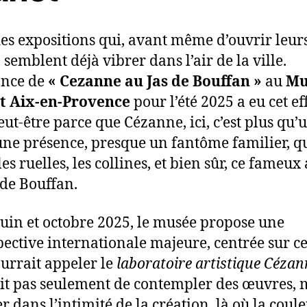
 des expositions qui, avant même d’ouvrir leur
 semblent déjà vibrer dans l’air de la ville.
once de
« Cezanne au Jas de Bouffan »
au
Mu
t Aix-en-Provence
pour l’été 2025 a eu cet ef
eut-être parce que Cézanne, ici, c’est plus qu
t une présence, presque un fantôme familier, q
es ruelles, les collines, et bien sûr, ce fameux 
 de Bouffan.
juin et octobre 2025, le musée propose une
pective internationale majeure, centrée sur c
ourrait appeler le
laboratoire artistique Cézan
git pas seulement de contempler des œuvres, 
r dans l’intimité de la création, là où la coul