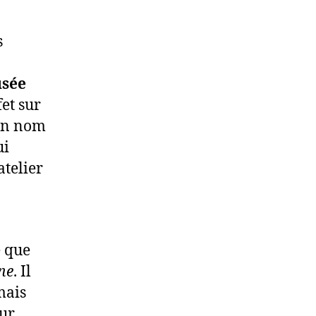
s
sée
fet sur
’un nom
ui
atelier
e que
ne
. Il
mais
eur