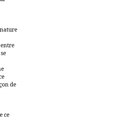
 nature
 entre
 se
e
ne
ce
açon de
e ce