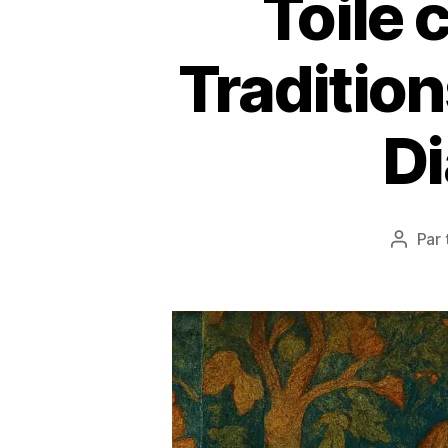
Toile 
Tradition
Di
Par
Auteu
de
l’articl