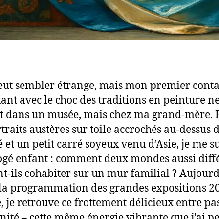
eut sembler étrange, mais mon premier conta
nt avec le choc des traditions en peinture ne 
it dans un musée, mais chez ma grand-mère. 
rtraits austères sur toile accrochés au-dessus 
 et un petit carré soyeux venu d’Asie, je me su
ogé enfant : comment deux mondes aussi diff
t-ils cohabiter sur un mur familial ? Aujourd
 la programmation des grandes expositions 2
, je retrouve ce frottement délicieux entre pas
ité – cette même énergie vibrante que j’ai p