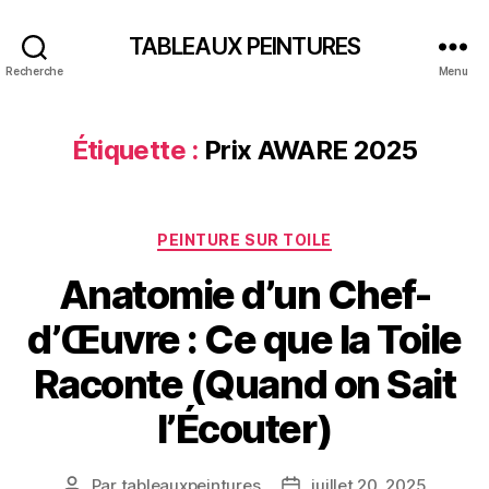
TABLEAUX PEINTURES
Recherche
Menu
Étiquette :
Prix AWARE 2025
Catégories
PEINTURE SUR TOILE
Anatomie d’un Chef-
d’Œuvre : Ce que la Toile
Raconte (Quand on Sait
l’Écouter)
Par
tableauxpeintures
juillet 20, 2025
Auteur
Date