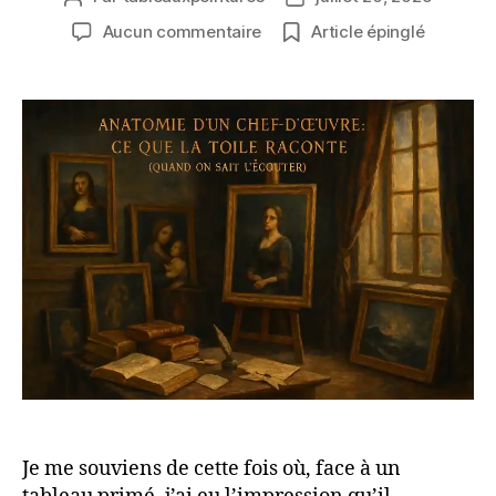
de
de
sur
Aucun commentaire
Article épinglé
l’article
l’article
Anatomie
d’un
Chef-
d’Œuvre
:
Ce
que
la
Toile
Raconte
(Quand
on
Sait
l’Écouter)
Je me souviens de cette fois où, face à un