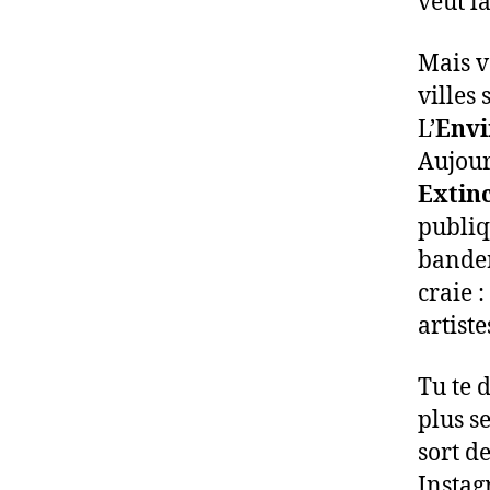
veut l
Mais vo
villes 
L’
Envi
Aujour
Extinc
publiq
bander
craie :
artiste
Tu te 
plus s
sort de
Instagr