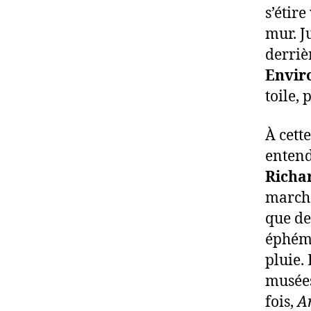
s’étir
mur. Ju
derriè
Envir
toile, 
À cett
entend
Richa
marche
que de
éphémè
pluie.
musées
fois,
Ar