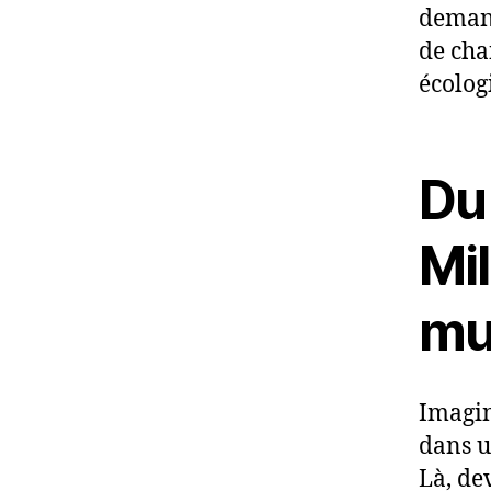
demand
de cha
écolog
Du 
Mil
mu
Imagin
dans u
Là, de