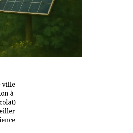
 ville
tion à
colat)
eiller
ience