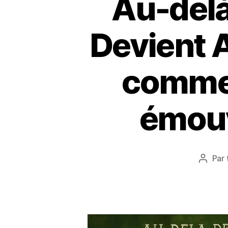
Au-delà 
Devient 
commen
émouv
Par
Auteu
de
l’articl