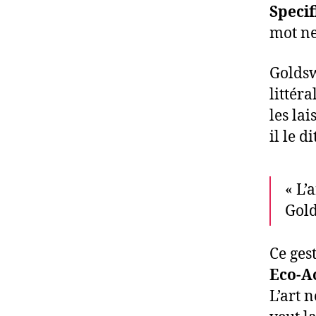
Speci
mot ne
Goldswo
littér
les lai
il le di
« L’
Gol
Ce ges
Eco-A
L’art 