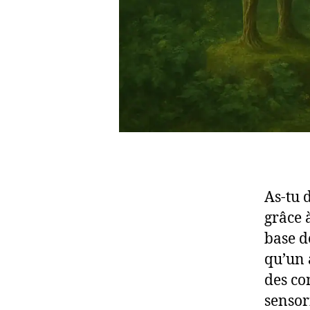
As-tu d
grâce à
base d
qu’un 
des co
sensor