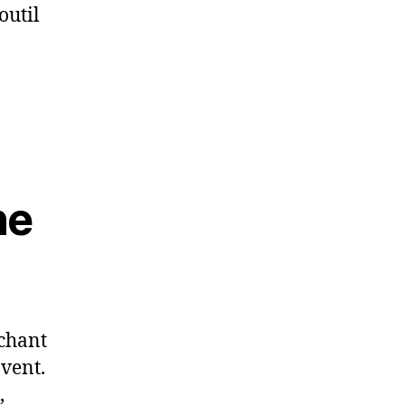
outil
ne
chant
 vent.
,