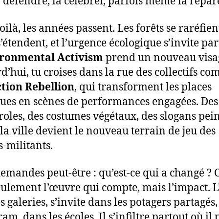
a défendre, la célébrer, parfois même la répare
ilà, les années passent. Les forêts se raréfient
s’étendent, et l’urgence écologique s’invite par
ronmental Activism
prend un nouveau visa
d’hui, tu croises dans la rue des collectifs c
tion Rebellion
, qui transforment les places
ues en scènes de performances engagées. Des
oles, des costumes végétaux, des slogans pein
 la ville devient le nouveau terrain de jeu des
s-militants.
demandes peut-être : qu’est-ce qui a changé ? C
eulement l’œuvre qui compte, mais l’impact. L
s galeries, s’invite dans les potagers partagés,
am, dans les écoles. Il s’infiltre partout où il 