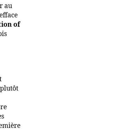
er au
’efface
ion of
ois
t
 plutôt
ère
es
remière