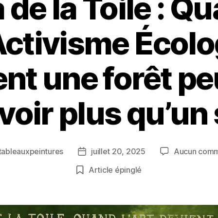
de la Toile : Qu
Activisme Écolo
t une forêt pe
oir plus qu’un s
tableauxpeintures
juillet 20, 2025
Aucun comm
r
Date
de
Article épinglé
e
l’article