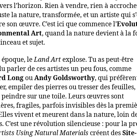
e vers l’horizon. Rien à vendre, rien à accroch
ste la nature, transformée, et un artiste qui s
re son œuvre. C’est ici que commence l’
Evolut
onmental Art
, quand la nature devient à la f
pinceau et sujet.
e époque, le
Land Art
explose. Tu as peut-être
u parler de ces artistes un peu fous, comme
rd Long
ou
Andy Goldsworthy
, qui préfèren
r, empiler des pierres ou tresser des feuilles,
 peindre sur une toile. Leurs œuvres sont
res, fragiles, parfois invisibles dès la premi
 Elles vivent et meurent dans la nature, loin d
. C’est une révolution silencieuse : pour la p
tists Using Natural Materials
créent des
Site-