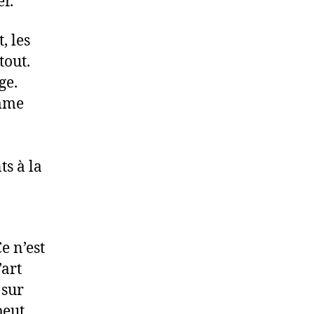
r.
, les
tout.
ge.
omme
ts à la
e n’est
’art
 sur
peut