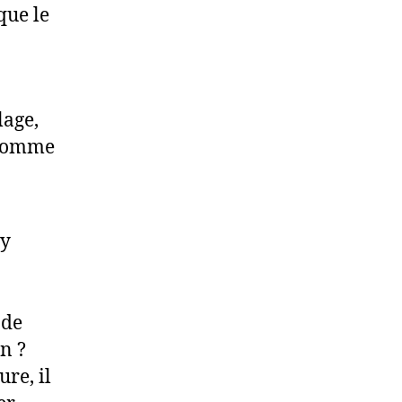
que le
lage,
. Comme
dy
 de
n ?
re, il