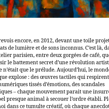
revois encore, en 2012, devant une toile proje
lats de lumière et de sons inconnus. C’est là, 
telier parisien, entre deux gorgées de café, que
isir le battement secret d’une révolution artis
e n’était que le prélude. Aujourd’hui, le mond
ique explose : des œuvres tactiles qui respirent
 numériques tissés d’émotions, des scandales
iques – chaque mouvement parait une insurr
el presque animal à secouer l’ordre établi. P
oi dans ce tumulte créatif, où chaque anecdot