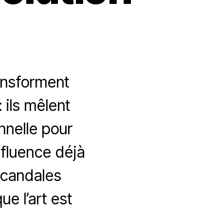
ansforment
 ils mêlent
nnelle pour
nfluence déjà
 scandales
e l’art est