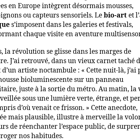
es en Europe intègrent désormais mousses,
gnons ou capteurs sensoriels. Le
bio-art
et l’
que
s’imposent dans les galeries et festivals,
ormant chaque visite en aventure multisensor
s, la révolution se glisse dans les marges de
ire. J’ai retrouvé, dans un vieux carnet taché 
t d’un artiste noctambule : « Cette nuit-là, j’ai
mousse bioluminescente sur un panneau
taire, juste à la sortie du métro. Au matin, la 
réveillée sous une lumière verte, étrange, et p
mpris d’où venait ce frisson. » Cette anecdote,
ée mais plausible, illustre à merveille la volo
urs de réenchanter l’espace public, de surpre
rroger nos habitudes.