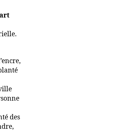
art
ielle.
d’encre,
 planté
ville
ersonne
nté des
ndre,