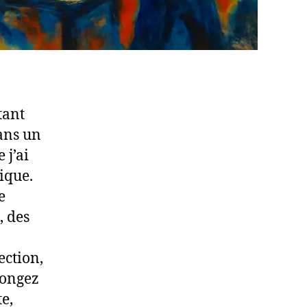
tant
dans un
 j’ai
tique.
e
, des
ection,
longez
e,