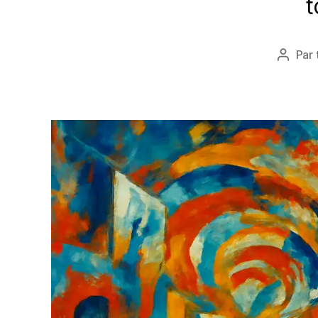
t
Par
Auteu
de
l’articl