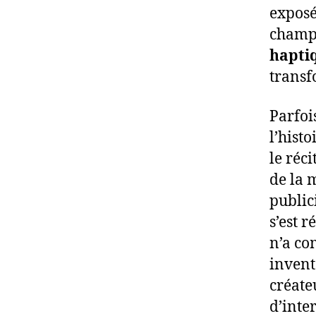
exposé
champi
hapti
transf
Parfoi
l’histo
le réci
de la 
publici
s’est 
n’a co
invent
créate
d’inte