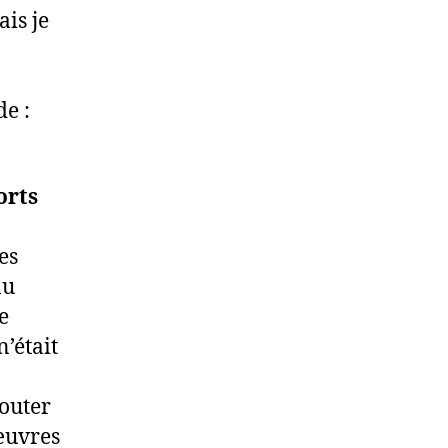
ais je
de :
orts
es
au
e
’était
couter
 œuvres