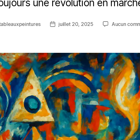
oujours une révolution en march
tableauxpeintures
juillet 20, 2025
Aucun comm
r
Date
de
e
l’article