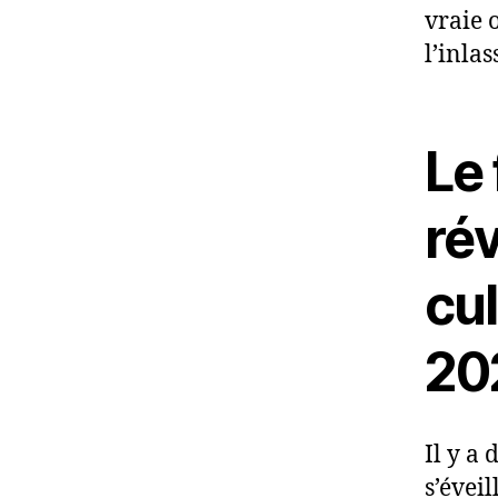
vraie 
l’inla
Le
ré
cu
20
Il y a 
s’évei