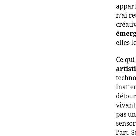
appart
n’ai r
créativ
émerg
elles l
Ce qui
artist
techno
inatte
détour
vivant
pas un 
sensori
l’art.