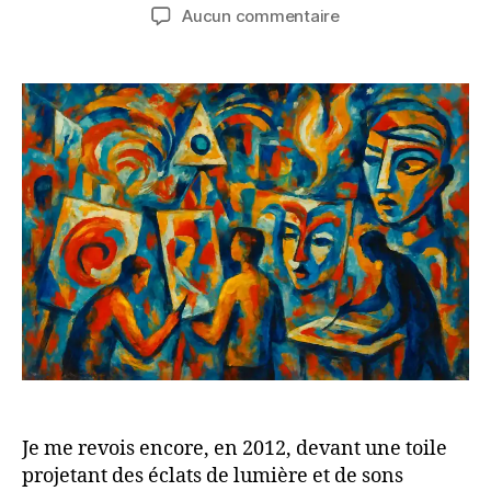
de
de
sur
Aucun commentaire
l’article
l’article
Quand
l’Art
Bouillonne
:
Au
cœur
d’une
Révolution
Artistique
Je me revois encore, en 2012, devant une toile
projetant des éclats de lumière et de sons