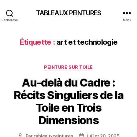
TABLEAUX PEINTURES
Recherche
Menu
Étiquette :
art et technologie
Catégories
PEINTURE SUR TOILE
Au-delà du Cadre :
Récits Singuliers de la
Toile en Trois
Dimensions
Par
tableauxpeintures
juillet 20, 2025
Auteur
Date