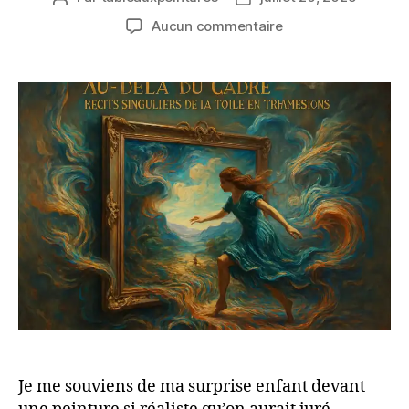
de
de
sur
Aucun commentaire
l’article
l’article
Au-
delà
du
Cadre :
Récits
Singuliers
de
la
Toile
en
Trois
Dimensions
Je me souviens de ma surprise enfant devant