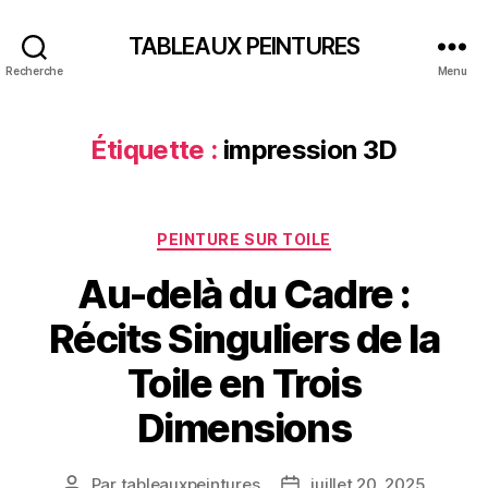
TABLEAUX PEINTURES
Recherche
Menu
Étiquette :
impression 3D
Catégories
PEINTURE SUR TOILE
Au-delà du Cadre :
Récits Singuliers de la
Toile en Trois
Dimensions
Par
tableauxpeintures
juillet 20, 2025
Auteur
Date