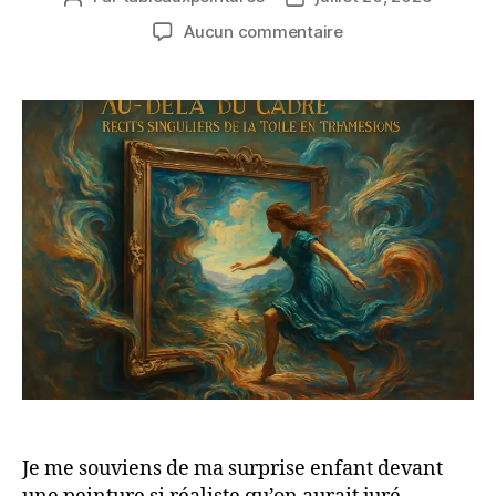
de
de
sur
Aucun commentaire
l’article
l’article
Au-
delà
du
Cadre :
Récits
Singuliers
de
la
Toile
en
Trois
Dimensions
Je me souviens de ma surprise enfant devant