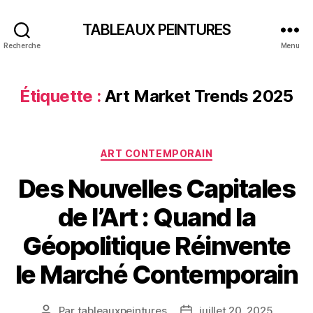
TABLEAUX PEINTURES
Recherche
Menu
Étiquette :
Art Market Trends 2025
Catégories
ART CONTEMPORAIN
Des Nouvelles Capitales
de l’Art : Quand la
Géopolitique Réinvente
le Marché Contemporain
Par
tableauxpeintures
juillet 20, 2025
Auteur
Date