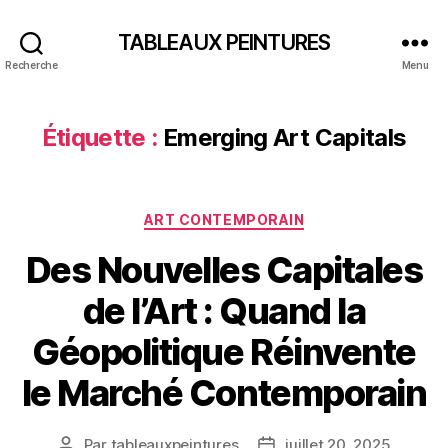
TABLEAUX PEINTURES
Recherche
Menu
Étiquette :
Emerging Art Capitals
Catégories
ART CONTEMPORAIN
Des Nouvelles Capitales
de l’Art : Quand la
Géopolitique Réinvente
le Marché Contemporain
Par
tableauxpeintures
juillet 20, 2025
Auteur
Date