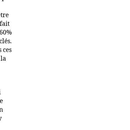
être
fait
e 60%
clés.
 ces
 la
i
re
en
y