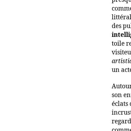
comme 
littér
des pu
intell
toile r
visiteu
artist
un act
Autour
son en
éclats
incrus
regarde
comme 