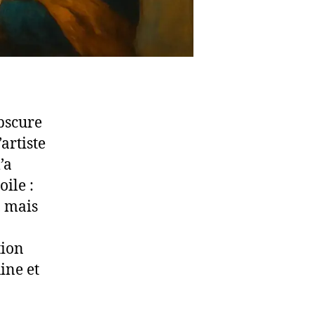
bscure
’artiste
’a
oile :
, mais
tion
ine et