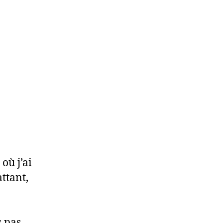
où j’ai
ttant,
s pas