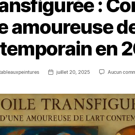
transfigurée : C
e amoureuse de 
temporain en 
tableauxpeintures
juillet 20, 2025
Aucun comm
r
Date
de
e
l’article