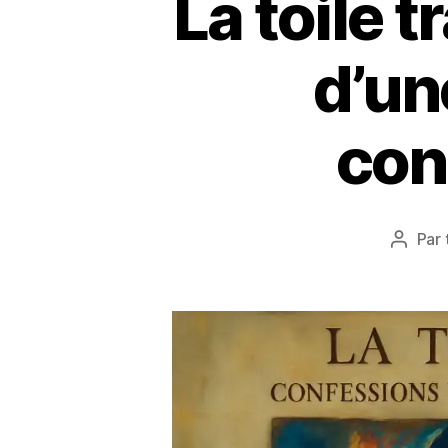
La toile 
d’un
con
Par
Auteu
de
l’articl