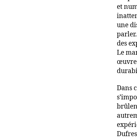
et num
inatte
une dis
parler
des ex
Le mar
œuvres
durabil
Dans c
s’impo
brûlen
autrem
expéri
Dufres