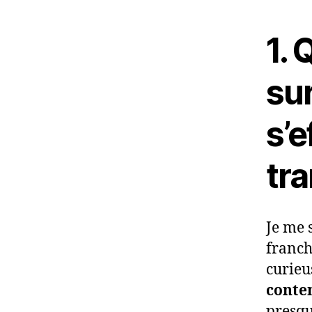
1. 
sur
s’e
tr
Je me 
franch
curieu
conte
presqu