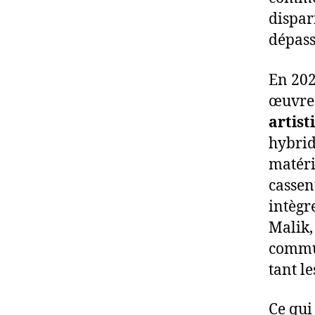
dispar
dépass
En 202
œuvre 
artist
hybrid
matéri
cassent
intègr
Malik,
commun
tant le
Ce qui