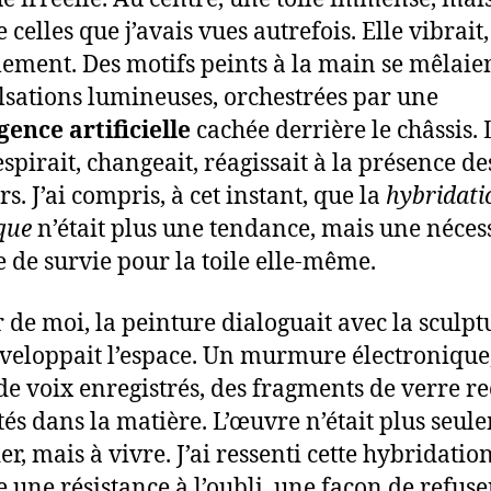
celles que j’avais vues autrefois. Elle vibrait,
alement. Des motifs peints à la main se mêlaie
lsations lumineuses, orchestrées par une
igence artificielle
cachée derrière le châssis. 
espirait, changeait, réagissait à la présence de
rs. J’ai compris, à cet instant, que la
hybridati
ique
n’était plus une tendance, mais une nécess
e de survie pour la toile elle-même.
 de moi, la peinture dialoguait avec la sculptu
veloppait l’espace. Un murmure électronique
 de voix enregistrés, des fragments de verre re
tés dans la matière. L’œuvre n’était plus seul
r, mais à vivre. J’ai ressenti cette hybridatio
une résistance à l’oubli, une façon de refuse