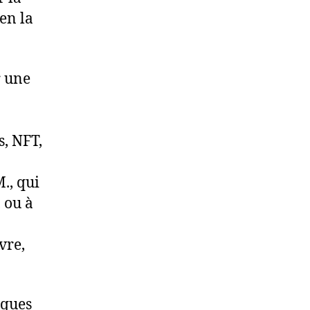
 en la
r une
s, NFT,
M., qui
, ou à
vre,
iques