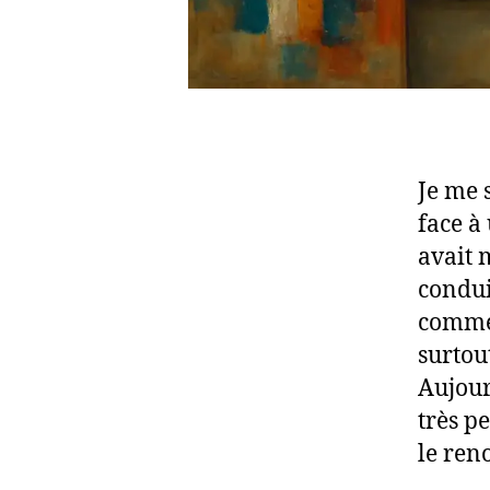
Je me 
face à 
avait 
conduit
commen
surtou
Aujour
très p
le ren