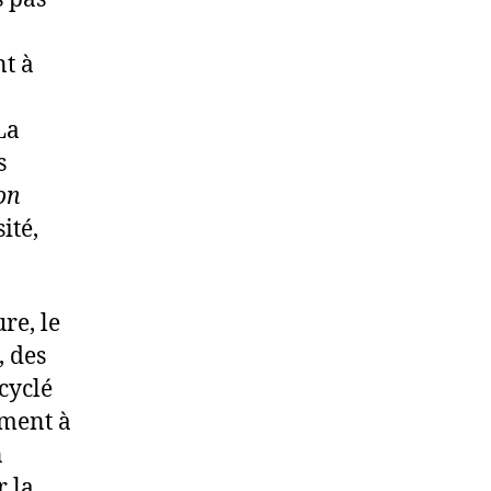
nt à
La
s
on
ité,
re, le
, des
cyclé
ement à
n
r la