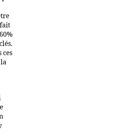
être
fait
e 60%
clés.
 ces
 la
i
re
en
y