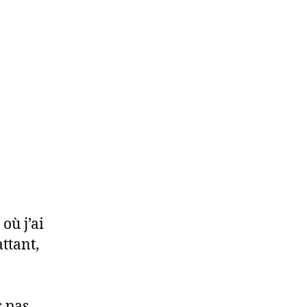
où j’ai
ttant,
s pas