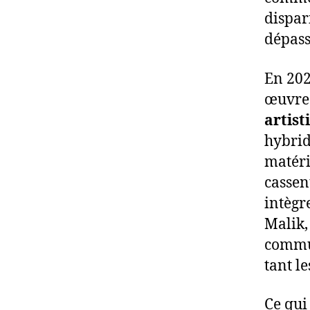
dispar
dépass
En 202
œuvre 
artist
hybrid
matéri
cassent
intègr
Malik,
commun
tant le
Ce qui