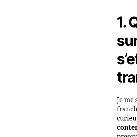
1. 
sur
s’e
tr
Je me 
franch
curieu
conte
presqu