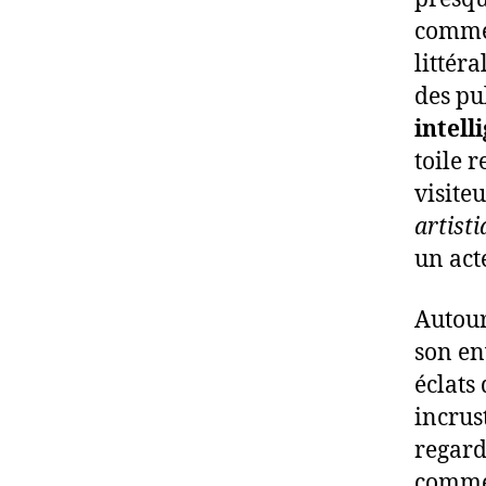
comme 
littér
des pu
intell
toile r
visiteu
artist
un act
Autour
son en
éclats
incrus
regarde
comme 