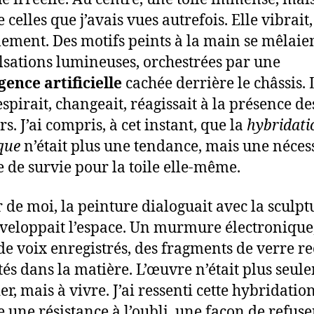
celles que j’avais vues autrefois. Elle vibrait,
alement. Des motifs peints à la main se mêlaie
lsations lumineuses, orchestrées par une
igence artificielle
cachée derrière le châssis. 
espirait, changeait, réagissait à la présence de
rs. J’ai compris, à cet instant, que la
hybridati
ique
n’était plus une tendance, mais une nécess
e de survie pour la toile elle-même.
 de moi, la peinture dialoguait avec la sculptu
veloppait l’espace. Un murmure électronique
 de voix enregistrés, des fragments de verre re
tés dans la matière. L’œuvre n’était plus seul
r, mais à vivre. J’ai ressenti cette hybridatio
une résistance à l’oubli, une façon de refuse