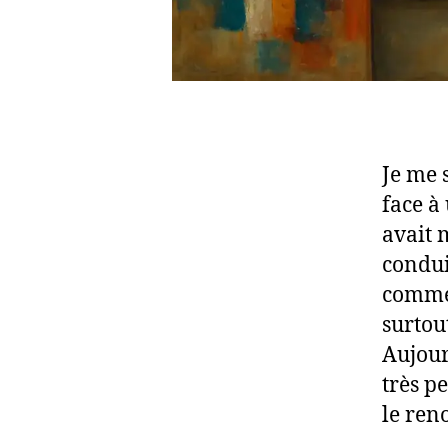
Je me 
face à 
avait 
conduit
commen
surtou
Aujour
très p
le ren