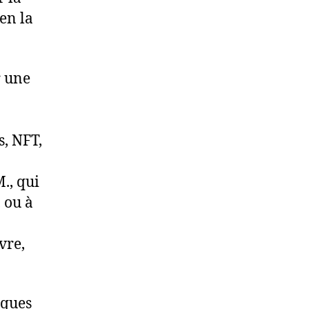
 en la
r une
s, NFT,
M., qui
, ou à
vre,
iques