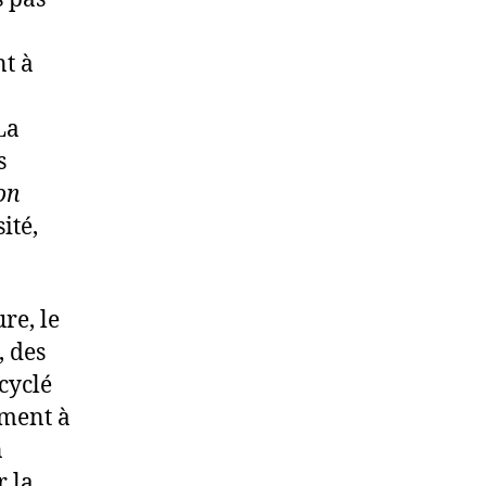
nt à
La
s
on
ité,
re, le
, des
cyclé
ement à
n
r la