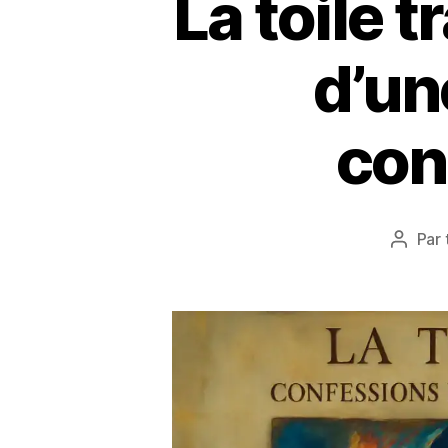
La toile 
d’un
con
Par
Auteu
de
l’articl