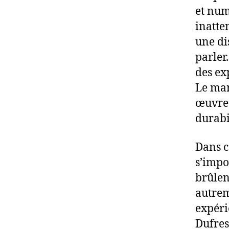
et num
inatte
une dis
parler
des ex
Le mar
œuvres
durabil
Dans c
s’impo
brûlen
autrem
expéri
Dufres