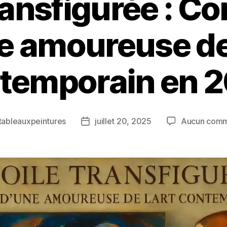
transfigurée : C
e amoureuse de 
temporain en 
tableauxpeintures
juillet 20, 2025
Aucun comm
r
Date
de
e
l’article