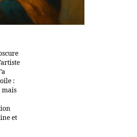
bscure
’artiste
’a
oile :
, mais
tion
ine et